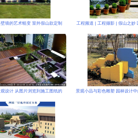
壁墙的艺术蜕变 室外假山款定制
工程频道 | 工程撷影 | 假山之妙
方案
然的对话
观设计 从图片浏览到施工图纸的
景观小品与彩色雕塑 园林设计
全流程解析
点与实用指南